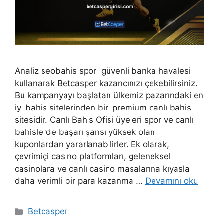
Analiz seobahis spor güvenli banka havalesi
kullanarak Betcasper kazancınızı çekebilirsiniz.
Bu kampanyayı başlatan ülkemiz pazarındaki en
iyi bahis sitelerinden biri premium canlı bahis
sitesidir. Canlı Bahis Ofisi üyeleri spor ve canlı
bahislerde başarı şansı yüksek olan
kuponlardan yararlanabilirler. Ek olarak,
çevrimiçi casino platformları, geleneksel
casinolara ve canlı casino masalarına kıyasla
daha verimli bir para kazanma …
Devamını oku
Kategoriler
Betcasper