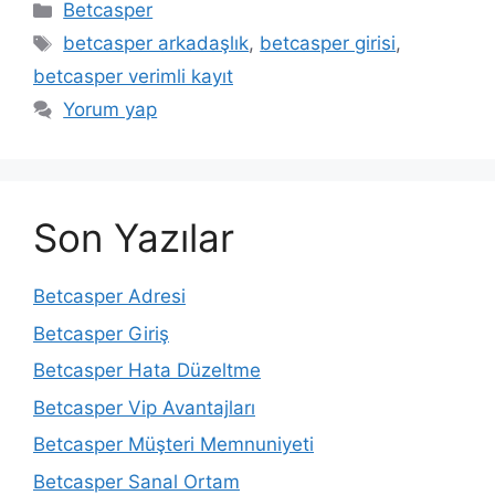
Kategoriler
Betcasper
Etiketler
betcasper arkadaşlık
,
betcasper girisi
,
betcasper verimli kayıt
Yorum yap
Son Yazılar
Betcasper Adresi
Betcasper Giriş
Betcasper Hata Düzeltme
Betcasper Vip Avantajları
Betcasper Müşteri Memnuniyeti
Betcasper Sanal Ortam