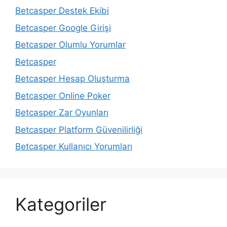
Betcasper Destek Ekibi
Betcasper Google Girişi
Betcasper Olumlu Yorumlar
Betcasper
Betcasper Hesap Oluşturma
Betcasper Online Poker
Betcasper Zar Oyunları
Betcasper Platform Güvenilirliği
Betcasper Kullanıcı Yorumları
Kategoriler