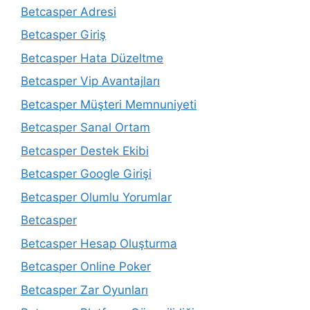
Betcasper Adresi
Betcasper Giriş
Betcasper Hata Düzeltme
Betcasper Vip Avantajları
Betcasper Müşteri Memnuniyeti
Betcasper Sanal Ortam
Betcasper Destek Ekibi
Betcasper Google Girişi
Betcasper Olumlu Yorumlar
Betcasper
Betcasper Hesap Oluşturma
Betcasper Online Poker
Betcasper Zar Oyunları