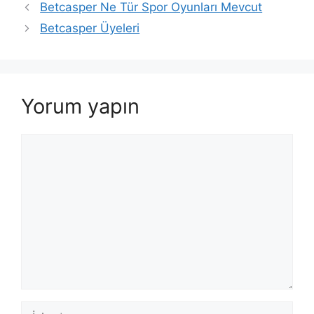
Betcasper Ne Tür Spor Oyunları Mevcut
Betcasper Üyeleri
Yorum yapın
Yorum
İsim