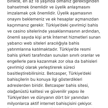
birlikte, en az 18 yaşında olmanız gerektiğinden
bahsetmek önemlidir ve üyelik anlaşmasını
imzalamak çok önemlidir. Üyelik aşamasının
onayını beklemeniz ve ek hesaplar açmanızdan
kaçınmanız gerekir. Türkiye’deki çevrimiçi bahis
ve casino sitelerinde yasaklanmasının ardından,
önemli sayıda kişi artık İnternet hizmetleri sunan
yabancı web siteleri aracılığıyla bahis
yatırımlarına katılmaktadır. Türkiye’de resmi
bahis şirketi tarafından sunulan sınırlı oranlar ve
engellerle para kazanmak zor olsa da bahisleri
çevrimiçi olarak yerleştirerek süreci
basitleştirebilirsiniz. Betcasper, Türkiye’deki
bahisçilerin bu konuya ilgi gösterdikleri
adreslerden biridir. Betcasper bahis sitesi,
olağanüstü kalitesi ve güvenilir yapısı ile
Türkiye’den ve dünyanın dört bir yanından
milyonlarca aktif internet bahisçisini çekiyor.