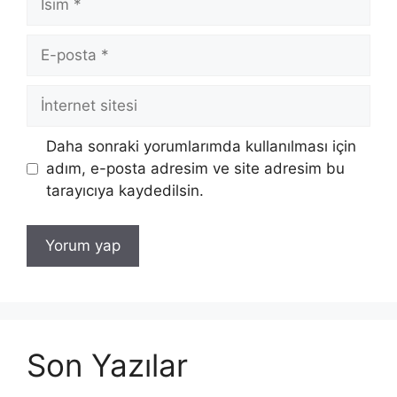
E-
posta
İnternet
sitesi
Daha sonraki yorumlarımda kullanılması için
adım, e-posta adresim ve site adresim bu
tarayıcıya kaydedilsin.
Son Yazılar