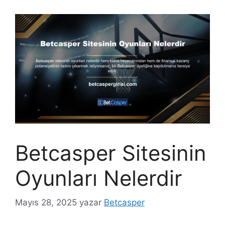
Betcasper Sitesinin
Oyunları Nelerdir
Mayıs 28, 2025
yazar
Betcasper