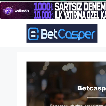
İçeriğe
atla