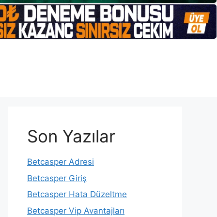
Son Yazılar
Betcasper Adresi
Betcasper Giriş
Betcasper Hata Düzeltme
Betcasper Vip Avantajları