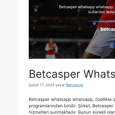
Betcasper What
Şubat 17, 2024
yazar
Betcasper
Betcasper whatsapp whatsapp, özellikle so
programlarından biridir. Şirket, Betcaspe
hizmetleri sunmaktadır. Bunun sürekli ola