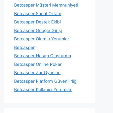
Betcasper Müşteri Memnuniyeti
Betcasper Sanal Ortam
Betcasper Destek Ekibi
Betcasper Google Girişi
Betcasper Olumlu Yorumlar
Betcasper
Betcasper Hesap Oluşturma
Betcasper Online Poker
Betcasper Zar Oyunları
Betcasper Platform Güvenilirliği
Betcasper Kullanıcı Yorumları