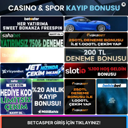
×
BETCASPER GİRİŞ İÇİN TIKLAYINIZ!