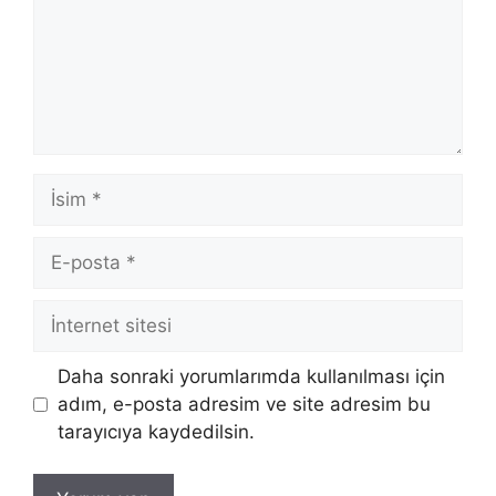
İsim
E-
posta
İnternet
sitesi
Daha sonraki yorumlarımda kullanılması için
adım, e-posta adresim ve site adresim bu
tarayıcıya kaydedilsin.