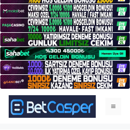
İçeriğe
atla
Menü