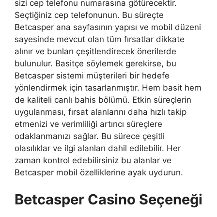
sizi cep telefonu numarasına götürecektir.
Seçtiğiniz cep telefonunun. Bu süreçte
Betcasper ana sayfasının yapısı ve mobil düzeni
sayesinde mevcut olan tüm fırsatlar dikkate
alınır ve bunları çeşitlendirecek önerilerde
bulunulur. Basitçe söylemek gerekirse, bu
Betcasper sistemi müşterileri bir hedefe
yönlendirmek için tasarlanmıştır. Hem basit hem
de kaliteli canlı bahis bölümü. Etkin süreçlerin
uygulanması, fırsat alanlarını daha hızlı takip
etmenizi ve verimliliği artırıcı süreçlere
odaklanmanızı sağlar. Bu sürece çeşitli
olasılıklar ve ilgi alanları dahil edilebilir. Her
zaman kontrol edebilirsiniz bu alanlar ve
Betcasper mobil özelliklerine ayak uydurun.
Betcasper Casino Seçeneği