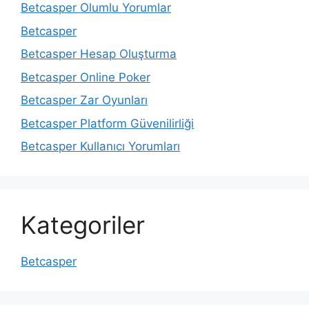
Betcasper Olumlu Yorumlar
Betcasper
Betcasper Hesap Oluşturma
Betcasper Online Poker
Betcasper Zar Oyunları
Betcasper Platform Güvenilirliği
Betcasper Kullanıcı Yorumları
Kategoriler
Betcasper