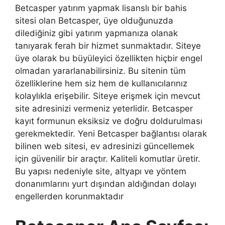
Betcasper yatırım yapmak lisanslı bir bahis
sitesi olan Betcasper, üye olduğunuzda
dilediğiniz gibi yatırım yapmanıza olanak
tanıyarak ferah bir hizmet sunmaktadır. Siteye
üye olarak bu büyüleyici özellikten hiçbir engel
olmadan yararlanabilirsiniz. Bu sitenin tüm
özelliklerine hem siz hem de kullanıcılarınız
kolaylıkla erişebilir. Siteye erişmek için mevcut
site adresinizi vermeniz yeterlidir. Betcasper
kayıt formunun eksiksiz ve doğru doldurulması
gerekmektedir. Yeni Betcasper bağlantısı olarak
bilinen web sitesi, ev adresinizi güncellemek
için güvenilir bir araçtır. Kaliteli komutlar üretir.
Bu yapısı nedeniyle site, altyapı ve yöntem
donanımlarını yurt dışından aldığından dolayı
engellerden korunmaktadır