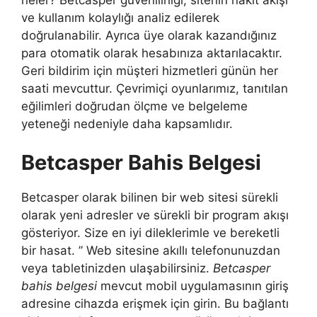
ve kullanım kolaylığı analiz edilerek
doğrulanabilir. Ayrıca üye olarak kazandığınız
para otomatik olarak hesabınıza aktarılacaktır.
Geri bildirim için müşteri hizmetleri günün her
saati mevcuttur. Çevrimiçi oyunlarımız, tanıtılan
eğilimleri doğrudan ölçme ve belgeleme
yeteneği nedeniyle daha kapsamlıdır.
Betcasper Bahis Belgesi
Betcasper olarak bilinen bir web sitesi sürekli
olarak yeni adresler ve sürekli bir program akışı
gösteriyor. Size en iyi dileklerimle ve bereketli
bir hasat. ” Web sitesine akıllı telefonunuzdan
veya tabletinizden ulaşabilirsiniz.
Betcasper
bahis belgesi
mevcut mobil uygulamasının giriş
adresine cihazda erişmek için girin. Bu bağlantı