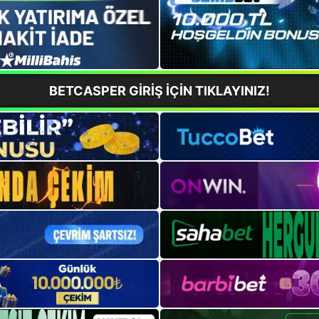
BETCASPER GİRİŞ İÇİN TIKLAYINIZ!