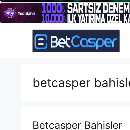
İçeriğe
atla
betcasper bahisl
Betcasper Bahisler