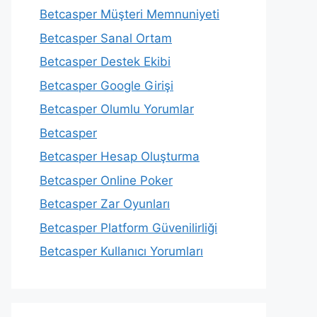
Betcasper Müşteri Memnuniyeti
Betcasper Sanal Ortam
Betcasper Destek Ekibi
Betcasper Google Girişi
Betcasper Olumlu Yorumlar
Betcasper
Betcasper Hesap Oluşturma
Betcasper Online Poker
Betcasper Zar Oyunları
Betcasper Platform Güvenilirliği
Betcasper Kullanıcı Yorumları