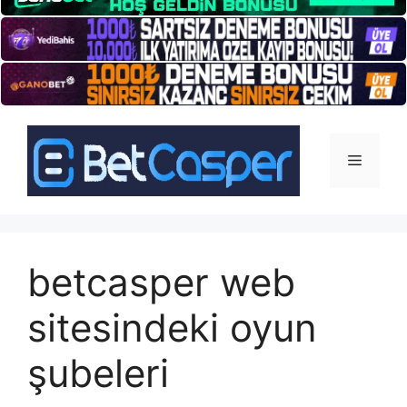
İçeriğe
atla
Menü
betcasper web
sitesindeki oyun
şubeleri