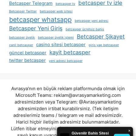
betcasper tv izle
Betcasper Telegram
betcasper tv
Betcasper Twitter
betcasper web sitesi
betcasper whatsapp
betcasper yeni adresi
Betcasper Yeni Giriş
betcasper ücretsiz bahis
Betcasper Şikayet
betcasper üyelik
betcasper üyelik i̇şlemi
casino sitesi betcasper
canli betcasper
giris yap betcasper
kayit betcasper
güncel betcasper
twitter betcasper
yeni adresi betcasper
Avrasya'nın en büyük reklam platformunda olmak için
Microsoft Teams:
reklam@avrasyamarketing.com
adresimizden veya Telegram: @Avrasyamarketing
adresimizden irtibat kurabilirsiniz. (Tek iletişim
adreslerimiz teams / telegram ve mail adresimizdir.
Harici hiçbir iletişim adresimiz bulunmamaktadır.
Lütfen itibar etmeyiniz.) Türkiye yasalarına göre 7258
sayılı kanun uyarınca yasa dışı bahis oynamanın