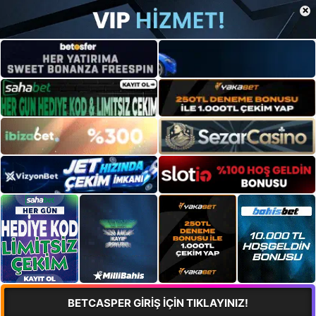
×
BETCASPER GİRİŞ İÇİN TIKLAYINIZ!