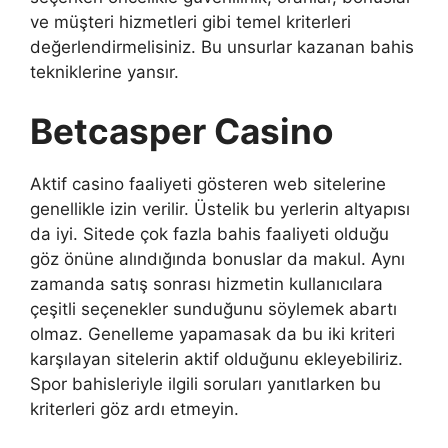
ve müşteri hizmetleri gibi temel kriterleri
değerlendirmelisiniz. Bu unsurlar kazanan bahis
tekniklerine yansır.
Betcasper Casino
Aktif casino faaliyeti gösteren web sitelerine
genellikle izin verilir. Üstelik bu yerlerin altyapısı
da iyi. Sitede çok fazla bahis faaliyeti olduğu
göz önüne alındığında bonuslar da makul. Aynı
zamanda satış sonrası hizmetin kullanıcılara
çeşitli seçenekler sunduğunu söylemek abartı
olmaz. Genelleme yapamasak da bu iki kriteri
karşılayan sitelerin aktif olduğunu ekleyebiliriz.
Spor bahisleriyle ilgili soruları yanıtlarken bu
kriterleri göz ardı etmeyin.