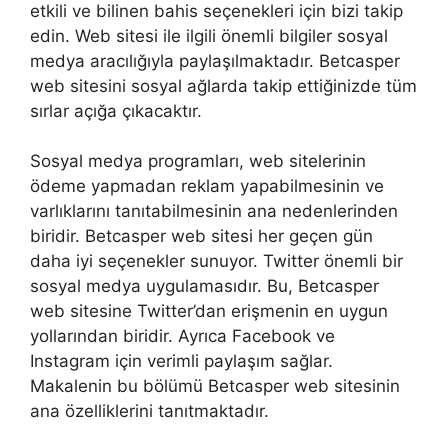
etkili ve bilinen bahis seçenekleri için bizi takip
edin. Web sitesi ile ilgili önemli bilgiler sosyal
medya aracılığıyla paylaşılmaktadır. Betcasper
web sitesini sosyal ağlarda takip ettiğinizde tüm
sırlar açığa çıkacaktır.
Sosyal medya programları, web sitelerinin
ödeme yapmadan reklam yapabilmesinin ve
varlıklarını tanıtabilmesinin ana nedenlerinden
biridir. Betcasper web sitesi her geçen gün
daha iyi seçenekler sunuyor. Twitter önemli bir
sosyal medya uygulamasıdır. Bu, Betcasper
web sitesine Twitter’dan erişmenin en uygun
yollarından biridir. Ayrıca Facebook ve
Instagram için verimli paylaşım sağlar.
Makalenin bu bölümü Betcasper web sitesinin
ana özelliklerini tanıtmaktadır.