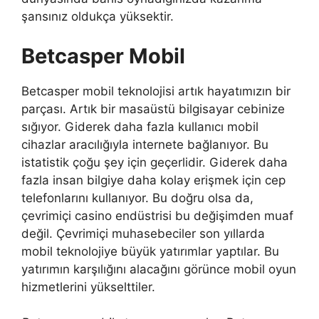
şansınız oldukça yüksektir.
Betcasper Mobil
Betcasper mobil teknolojisi artık hayatımızın bir
parçası. Artık bir masaüstü bilgisayar cebinize
sığıyor. Giderek daha fazla kullanıcı mobil
cihazlar aracılığıyla internete bağlanıyor. Bu
istatistik çoğu şey için geçerlidir. Giderek daha
fazla insan bilgiye daha kolay erişmek için cep
telefonlarını kullanıyor. Bu doğru olsa da,
çevrimiçi casino endüstrisi bu değişimden muaf
değil. Çevrimiçi muhasebeciler son yıllarda
mobil teknolojiye büyük yatırımlar yaptılar. Bu
yatırımın karşılığını alacağını görünce mobil oyun
hizmetlerini yükselttiler.