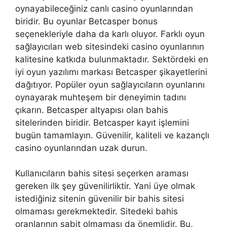
oynayabileceğiniz canlı casino oyunlarından
biridir. Bu oyunlar Betcasper bonus
seçenekleriyle daha da karlı oluyor. Farklı oyun
sağlayıcıları web sitesindeki casino oyunlarının
kalitesine katkıda bulunmaktadır. Sektördeki en
iyi oyun yazılımı markası Betcasper şikayetlerini
dağıtıyor. Popüler oyun sağlayıcıların oyunlarını
oynayarak muhteşem bir deneyimin tadını
çıkarın. Betcasper altyapısı olan bahis
sitelerinden biridir. Betcasper kayıt işlemini
bugün tamamlayın. Güvenilir, kaliteli ve kazançlı
casino oyunlarından uzak durun.
Kullanıcıların bahis sitesi seçerken araması
gereken ilk şey güvenilirliktir. Yani üye olmak
istediğiniz sitenin güvenilir bir bahis sitesi
olmaması gerekmektedir. Sitedeki bahis
oranlarının sabit olmaması da önemlidir. Bu,