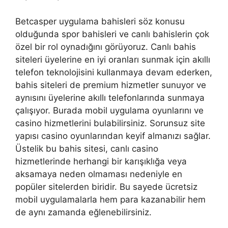
Betcasper uygulama bahisleri söz konusu
olduğunda spor bahisleri ve canlı bahislerin çok
özel bir rol oynadığını görüyoruz. Canlı bahis
siteleri üyelerine en iyi oranları sunmak için akıllı
telefon teknolojisini kullanmaya devam ederken,
bahis siteleri de premium hizmetler sunuyor ve
aynısını üyelerine akıllı telefonlarında sunmaya
çalışıyor. Burada mobil uygulama oyunlarını ve
casino hizmetlerini bulabilirsiniz. Sorunsuz site
yapısı casino oyunlarından keyif almanızı sağlar.
Üstelik bu bahis sitesi, canlı casino
hizmetlerinde herhangi bir karışıklığa veya
aksamaya neden olmaması nedeniyle en
popüler sitelerden biridir. Bu sayede ücretsiz
mobil uygulamalarla hem para kazanabilir hem
de aynı zamanda eğlenebilirsiniz.