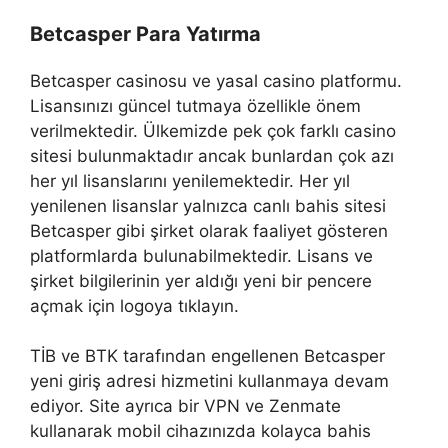
Betcasper Para Yatırma
Betcasper casinosu ve yasal casino platformu.
Lisansınızı güncel tutmaya özellikle önem
verilmektedir. Ülkemizde pek çok farklı casino
sitesi bulunmaktadır ancak bunlardan çok azı
her yıl lisanslarını yenilemektedir. Her yıl
yenilenen lisanslar yalnızca canlı bahis sitesi
Betcasper gibi şirket olarak faaliyet gösteren
platformlarda bulunabilmektedir. Lisans ve
şirket bilgilerinin yer aldığı yeni bir pencere
açmak için logoya tıklayın.
TİB ve BTK tarafından engellenen Betcasper
yeni giriş adresi hizmetini kullanmaya devam
ediyor. Site ayrıca bir VPN ve Zenmate
kullanarak mobil cihazınızda kolayca bahis