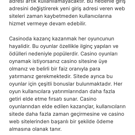
adresi artık kullanılamayacaktır. Bu nedenle giriş
adresini değiştirerek yeni giriş adresi veren web
siteleri zaman kaybetmeden kullanıcılarına
hizmet vermeye devam edebilir.
Casinoda kazanç kazanmak her oyuncunun
hayalidir. Bu oyunlar özellikle ilginç yapıları ve
ödülleri nedeniyle popülerdir. Casino oyunları
oynamak istiyorsanız casino sitesine üye
olmanız ve belirli bir faiz oranıyla para
yatırmanız gerekmektedir. Sitede ayrıca bu
oyunlar için çeşitli bonuslar bulunmaktadır. Her
oyun kullanıcılara yatırımlarından daha fazla
getiri elde etme fırsatı sunar. Casino
oyunlarından elde edilen kazançlar, kullanıcıların
sitede daha fazla zaman geçirmesine ve casino
web sitelerinden başarılı bir şekilde ödeme
almasına olanak tanır.