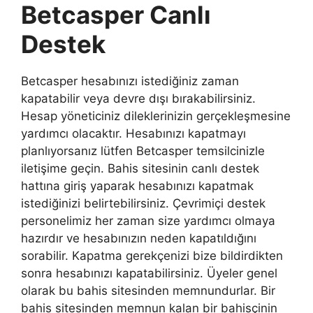
Betcasper Canlı
Destek
Betcasper hesabınızı istediğiniz zaman
kapatabilir veya devre dışı bırakabilirsiniz.
Hesap yöneticiniz dileklerinizin gerçekleşmesine
yardımcı olacaktır. Hesabınızı kapatmayı
planlıyorsanız lütfen Betcasper temsilcinizle
iletişime geçin. Bahis sitesinin canlı destek
hattına giriş yaparak hesabınızı kapatmak
istediğinizi belirtebilirsiniz. Çevrimiçi destek
personelimiz her zaman size yardımcı olmaya
hazırdır ve hesabınızın neden kapatıldığını
sorabilir. Kapatma gerekçenizi bize bildirdikten
sonra hesabınızı kapatabilirsiniz. Üyeler genel
olarak bu bahis sitesinden memnundurlar. Bir
bahis sitesinden memnun kalan bir bahisçinin