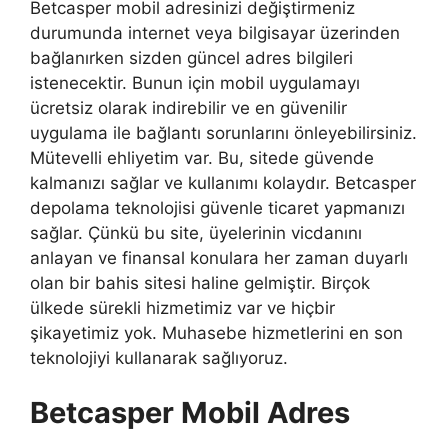
Betcasper mobil adresinizi değiştirmeniz
durumunda internet veya bilgisayar üzerinden
bağlanırken sizden güncel adres bilgileri
istenecektir. Bunun için mobil uygulamayı
ücretsiz olarak indirebilir ve en güvenilir
uygulama ile bağlantı sorunlarını önleyebilirsiniz.
Mütevelli ehliyetim var. Bu, sitede güvende
kalmanızı sağlar ve kullanımı kolaydır. Betcasper
depolama teknolojisi güvenle ticaret yapmanızı
sağlar. Çünkü bu site, üyelerinin vicdanını
anlayan ve finansal konulara her zaman duyarlı
olan bir bahis sitesi haline gelmiştir. Birçok
ülkede sürekli hizmetimiz var ve hiçbir
şikayetimiz yok. Muhasebe hizmetlerini en son
teknolojiyi kullanarak sağlıyoruz.
Betcasper Mobil Adres