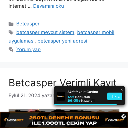
internet …
Devamını oku
Kategoriler
Betcasper
Etiketler
betcasper mevcut sistem
,
betcasper mobil
uygulaması
,
betcasper yeni adresi
Yorum yap
Betcasper Verimli Kayıt
Eylül 21, 2024
yazar
Betcasper
×